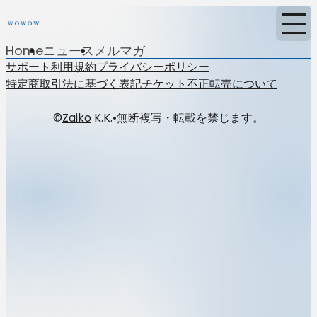
Home
ニュース
メルマガ
サポート
利用規約
プライバシーポリシー
特定商取引法に基づく表記
チケット不正転売について
©
Zaiko
K.K.
•
無断複写・転載を禁じます。